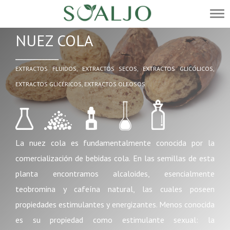
NUEZ COLA
______________
EXTRACTOS FLUIDOS, EXTRACTOS SECOS, EXTRACTOS GLICÓLICOS,
EXTRACTOS GLICÉRICOS, EXTRACTOS OLEOSOS
La nuez cola es fundamentalmente conocida por la
comercialización de bebidas cola. En las semillas de esta
planta encontramos alcaloides, esencialmente
teobromina y cafeína natural, las cuales poseen
propiedades estimulantes y energizantes. Menos conocida
es su propiedad como estimulante sexual: la